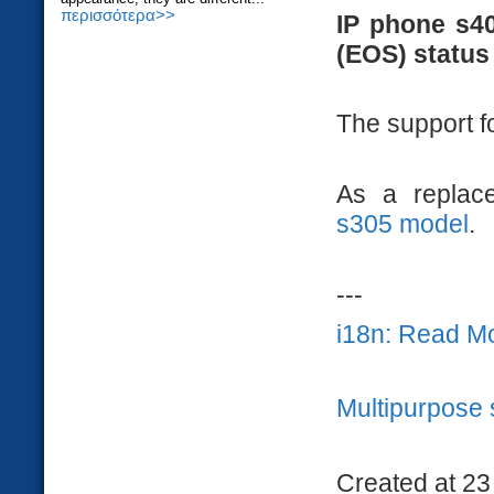
περισσότερα>>
IP phone s4
(EOS) status 
The support f
As a replac
s305 model
.
---
i18n: Read M
Multipurpose 
Created at 23