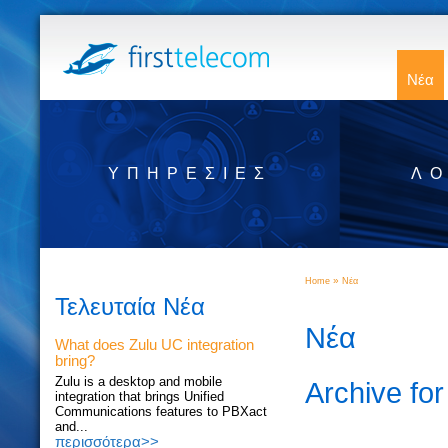
Νέα
ΥΠΗΡΕΣΊΕΣ
ΛΟ
»
Home
Νέα
Τελευταία Νέα
Νέα
What does Zulu UC integration
bring?
Zulu is a desktop and mobile
Archive fo
integration that brings Unified
Communications features to PBXact
and...
περισσότερα>>