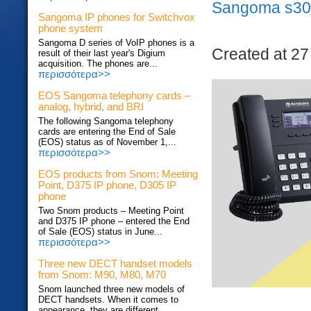
Sangoma s305
Sangoma IP phones for Switchvox
phone system
Sangoma D series of VoIP phones is a
Created at 27
result of their last year's Digium
acquisition. The phones are...
περισσότερα>>
EOS Sangoma telephony cards –
analog, hybrid, and BRI
The following Sangoma telephony
cards are entering the End of Sale
(EOS) status as of November 1,...
περισσότερα>>
EOS products from Snom: Meeting
Point, D375 IP phone, D305 IP
phone
Two Snom products – Meeting Point
and D375 IP phone – entered the End
of Sale (EOS) status in June...
περισσότερα>>
Three new DECT handset models
from Snom: M90, M80, M70
Snom launched three new models of
DECT handsets. When it comes to
appearance, they are different...