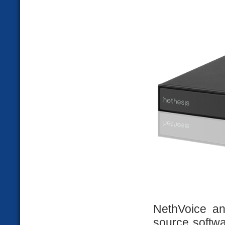
NethVoice an
source softwa