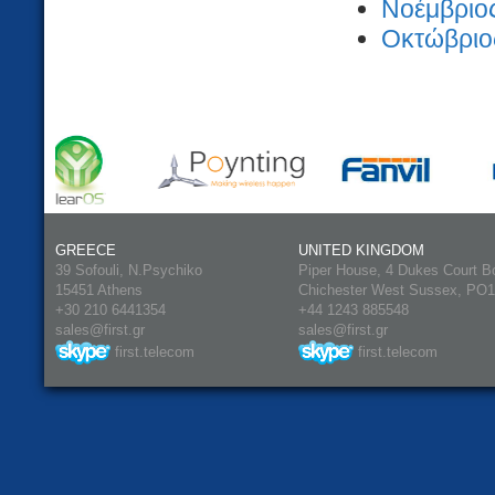
Νοέμβριος
Οκτώβριος
GREECE
UNITED KINGDOM
39 Sofouli, N.Psychiko
Piper House, 4 Dukes Court B
15451 Athens
Chichester West Sussex, PO
+30 210 6441354
+44 1243 885548
sales@first.gr
sales@first.gr
first.telecom
first.telecom