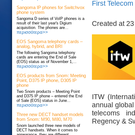
First Teleco
Sangoma IP phones for Switchvox
phone system
Sangoma D series of VoIP phones is a
Created at 23
result of their last year's Digium
acquisition. The phones are...
περισσότερα>>
EOS Sangoma telephony cards –
analog, hybrid, and BRI
The following Sangoma telephony
cards are entering the End of Sale
(EOS) status as of November 1,...
περισσότερα>>
EOS products from Snom: Meeting
Point, D375 IP phone, D305 IP
phone
Two Snom products – Meeting Point
ITW (Internat
and D375 IP phone – entered the End
of Sale (EOS) status in June...
annual global
περισσότερα>>
telecoms in
Three new DECT handset models
from Snom: M90, M80, M70
Regency & Sw
Snom launched three new models of
DECT handsets. When it comes to
appearance, they are different...