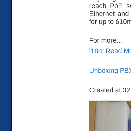
reach PoE sw
Ethernet and
for up to 610
For more...
i18n: Read M
Unboxing PB
Created at 02