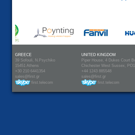
GREECE
UNITED KINGDOM
39 Sofouli, N.Psychiko
Piper House, 4 Dukes Court B
15451 Athens
Chichester West Sussex, PO
+30 210 6441354
+44 1243 885548
sales@first.gr
sales@first.gr
first.telecom
first.telecom