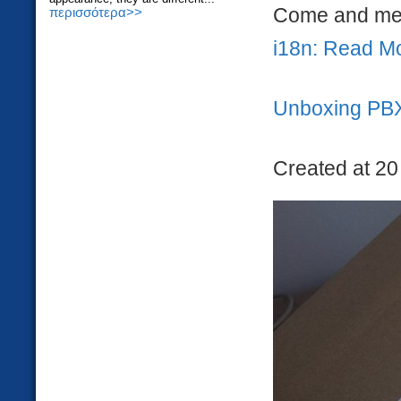
Come and mee
περισσότερα>>
i18n: Read M
Unboxing PB
Created at 20