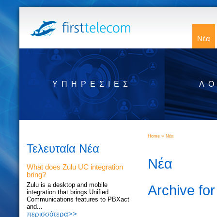
Νέα
ΥΠΗΡΕΣΊΕΣ
ΛΟ
»
Home
Νέα
Τελευταία Νέα
Νέα
What does Zulu UC integration
bring?
Zulu is a desktop and mobile
Archive for
integration that brings Unified
Communications features to PBXact
and...
περισσότερα>>