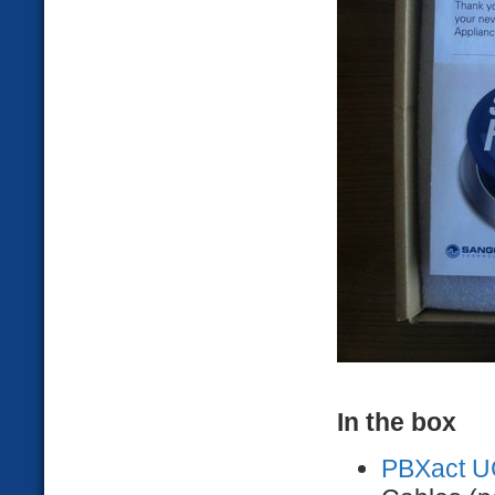
In the box
PBXact U