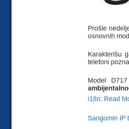
Prošle nedelje
osnovnih mod
Karakterišu 
telefoni poznat
Model D717
ambijentalnog
i18n: Read M
Sangomin IP 