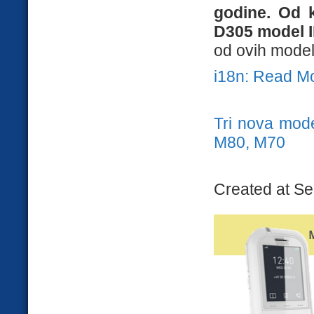
godine. Od k
D305 model I
od ovih modela
i18n: Read M
Tri nova mod
M80, M70
Created at Se