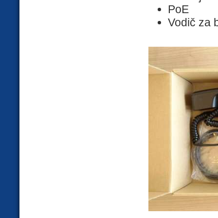
PoE
Vodič za b