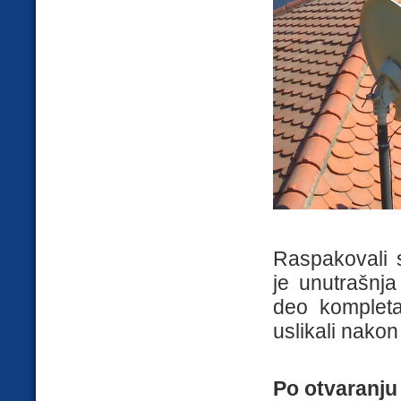
Raspakovali
je unutrašnja
deo kompleta
uslikali nak
Po otvaranj