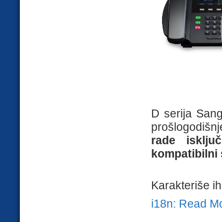
D serija Sang
prošlogodišnj
rade isklju
kompatibilni
Karakteriše i
i18n: Read M