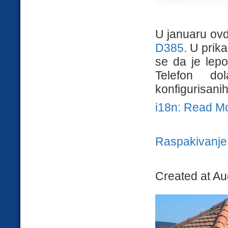
U januaru ov
D385
. U prik
se da je lepo
Telefon do
konfigurisanih
i18n: Read M
Raspakivanje 
Created at Au