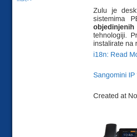
Zulu je desk
sistemima 
objedinjeni
tehnologiji. 
instalirate n
i18n: Read M
Sangomini IP 
Created at N