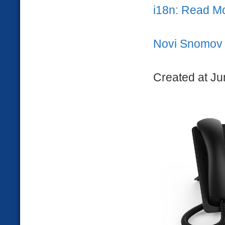
i18n: Read M
Novi Snomov IP
Created at Ju