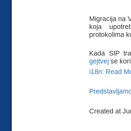
Migracija na 
koja upotre
protokolima k
Kada SIP tra
gejtvej
se koris
i18n: Read M
Predstavljam
Created at Ju