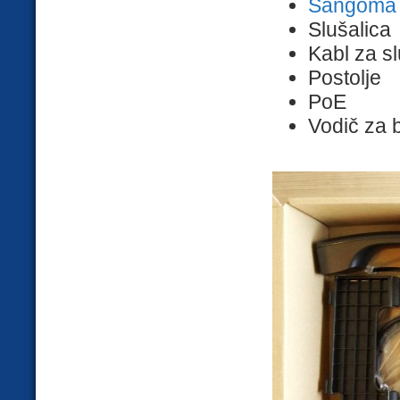
Sangoma s
Slušalica
Kabl za sl
Postolje
PoE
Vodič za b