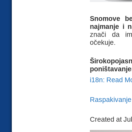
Snomove be
najmanje i na
znači da im 
očekuje.
Širokopoj
poništavanj
i18n: Read M
Raspakivanje
Created at Ju