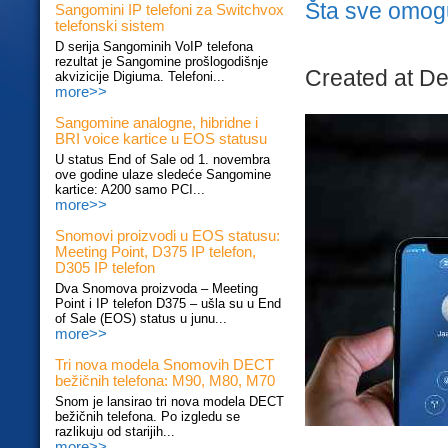
Šta sve omogu
Sangomini IP telefoni za Switchvox
telefonski sistem
D serija Sangominih VoIP telefona
rezultat je Sangomine prošlogodišnje
Created at D
akvizicije Digiuma. Telefoni...
more>>
Sangomine analogne, hibridne i
BRI voice kartice u EOS statusu
U status End of Sale od 1. novembra
ove godine ulaze sledeće Sangomine
kartice: A200 samo PCI...
more>>
Snomovi proizvodi u EOS statusu:
Meeting Point, D375 IP telefon,
D305 IP telefon
Dva Snomova proizvoda – Meeting
Point i IP telefon D375 – ušla su u End
of Sale (EOS) status u junu...
more>>
Tri nova modela Snomovih DECT
bežičnih telefona: M90, M80, M70
Snom je lansirao tri nova modela DECT
bežičnih telefona. Po izgledu se
razlikuju od starijih...
more>>