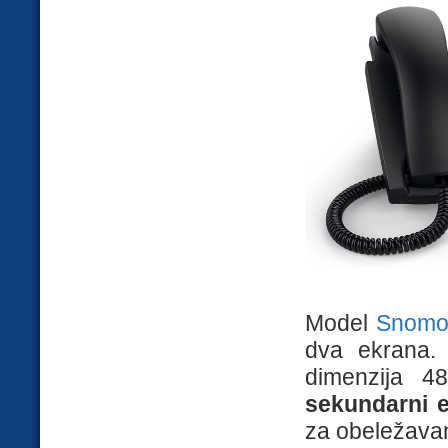
Model
Snomov
dva ekrana
dimenzija 4
sekundarni 
za obeležavan