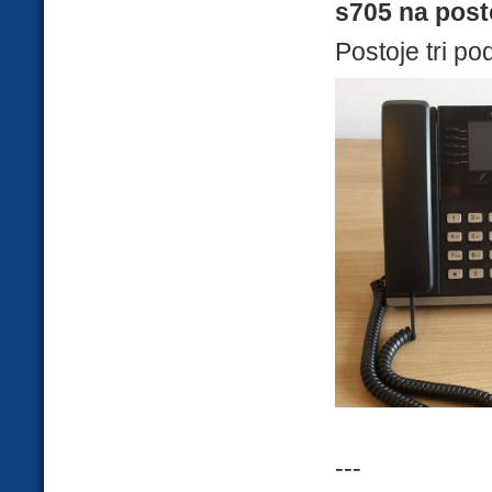
s705 na post
Postoje tri po
---