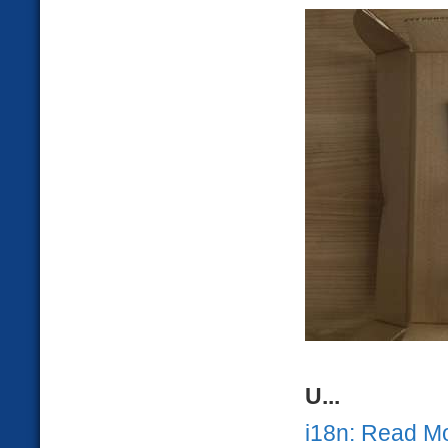
U...
i18n: Read M