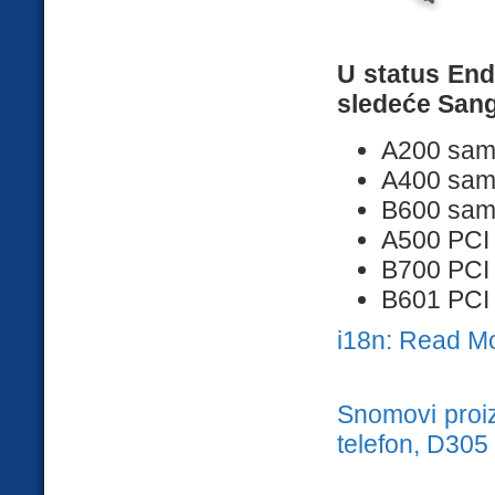
U status End
sledeće Sang
A200 samo
A400 samo
B600 samo
A500 PCI 
B700 PCI 
B601 PCI i
i18n: Read M
Snomovi proiz
telefon, D305 