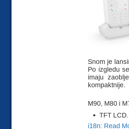
Snom je lansi
Po izgledu se 
imaju zaoblj
kompaktnije.
M90, M80 i M
TFT LCD..
i18n: Read M