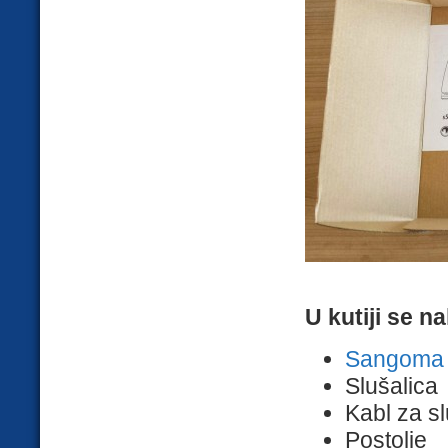
U kutiji se n
Sangoma s
Slušalica
Kabl za sl
Postolje