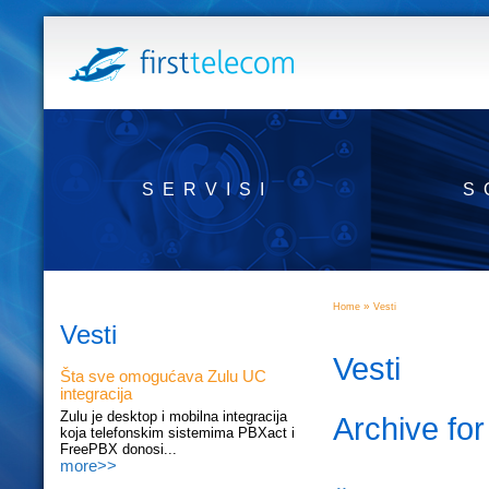
SERVISI
S
»
Home
Vesti
Vesti
Vesti
Šta sve omogućava Zulu UC
integracija
Zulu je desktop i mobilna integracija
Archive fo
koja telefonskim sistemima PBXact i
FreePBX donosi...
more>>