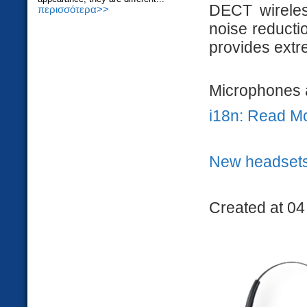
DECT wireles
περισσότερα>>
noise reducti
provides extr
Microphones ar
i18n: Read M
New headset
Created at 04