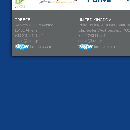
GREECE
UNITED KINGDOM
39 Sofouli, N.Psychiko
Piper House, 4 Dukes Court B
15451 Athens
Chichester West Sussex, PO
+30 210 6441354
+44 1243 885548
sales@first.gr
sales@first.gr
first.telecom
first.telecom