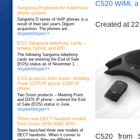
C520 WiMi, a 
Sangoma IP phones for Switchvox
phone system
Sangoma D series of VoIP phones is a
Created at 22
result of their last year's Digium
acquisition. The phones are...
περισσότερα>>
EOS Sangoma telephony cards –
analog, hybrid, and BRI
The following Sangoma telephony
cards are entering the End of Sale
(EOS) status as of November 1,...
περισσότερα>>
EOS products from Snom: Meeting
Point, D375 IP phone, D305 IP
phone
Two Snom products – Meeting Point
and D375 IP phone – entered the End
of Sale (EOS) status in June...
περισσότερα>>
Three new DECT handset models
from Snom: M90, M80, M70
Snom launched three new models of
C520 from S
DECT handsets. When it comes to
appearance, they are different...