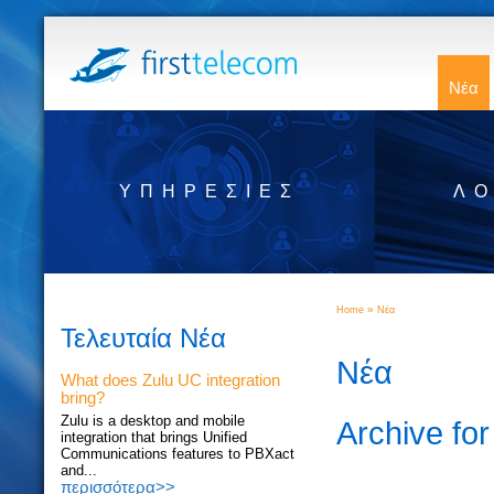
Νέα
ΥΠΗΡΕΣΊΕΣ
ΛΟ
»
Home
Νέα
Τελευταία Νέα
Νέα
What does Zulu UC integration
bring?
Zulu is a desktop and mobile
Archive fo
integration that brings Unified
Communications features to PBXact
and...
περισσότερα>>