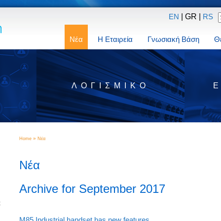
| GR |
EN
RS
Νέα
Η Εταιρεία
Γνωσιακή Βάση
Θ
Σ
ΛΟΓΙΣΜΙΚΌ
»
Home
Νέα
Νέα
Archive for September 2017
t
M85 Industrial handset has new features