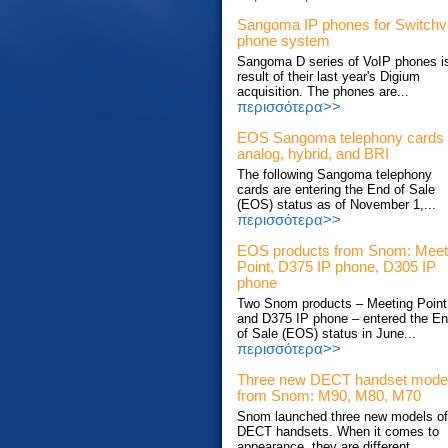
Sangoma IP phones for Switch
phone system
Sangoma D series of VoIP phones i
result of their last year's Digium
acquisition. The phones are...
περισσότερα>>
EOS Sangoma telephony cards
analog, hybrid, and BRI
The following Sangoma telephony
cards are entering the End of Sale
(EOS) status as of November 1,...
περισσότερα>>
EOS products from Snom: Meet
Point, D375 IP phone, D305 IP
phone
Two Snom products – Meeting Point
and D375 IP phone – entered the E
of Sale (EOS) status in June...
περισσότερα>>
Three new DECT handset mode
from Snom: M90, M80, M70
Snom launched three new models of
DECT handsets. When it comes to
appearance, they are different...