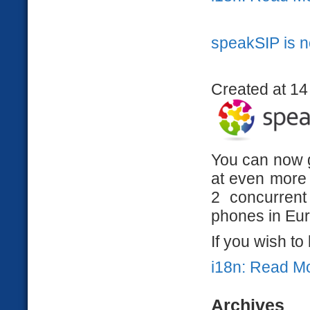
speakSIP is n
Created at 14 
You can now g
at even mor
2 concurrent
phones in Eu
If you wish t
i18n: Read M
Archives