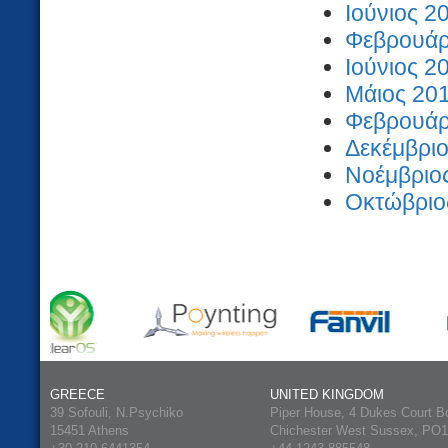
Ιούνιος 2
Φεβρουάρι
Ιούνιος 2
Μάιος 201
Φεβρουάρι
Δεκέμβριο
Νοέμβριος
Οκτώβριος
GREECE
UNITED KINGDOM
39 Sofouli, N.Psychiko
Piper House, 4 Dukes Court B
15451 Athens
Chichester West Sussex, PO