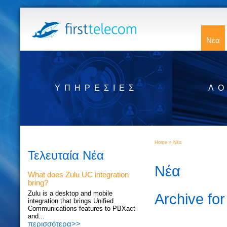
Νέα
ΥΠΗΡΕΣΊΕΣ
ΛΟ
»
Home
Νέα
Τελευταία Νέα
Νέα
What does Zulu UC integration
bring?
Zulu is a desktop and mobile
Archive fo
integration that brings Unified
Communications features to PBXact
and...
περισσότερα>>