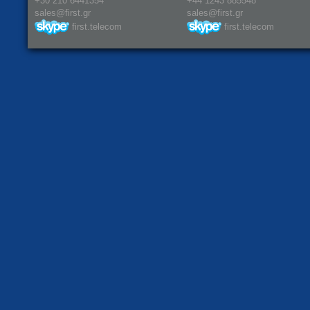
+30 210 6441354
+44 1243 885548
sales@first.gr
sales@first.gr
first.telecom
first.telecom