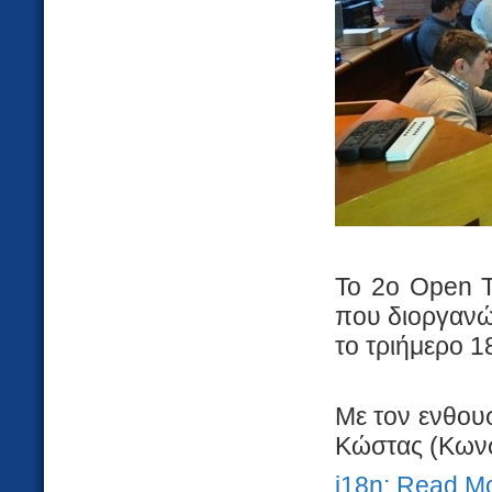
Το 2ο Open 
που διοργανών
το τριήμερο 1
Με τον ενθουσ
Κώστας (Κωνστ
i18n: Read M