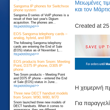
Mειωμένες τι
Sangoma IP phones for Switchvox
και τον Μάρτι
phone system
Sangoma D series of VoIP phones is a
result of their last year's Digium
acquisition. The phones are...
Created at 25 
περισσότερα>>
EOS Sangoma telephony cards –
analog, hybrid, and BRI
The following Sangoma telephony
cards are entering the End of Sale
(EOS) status as of November 1,...
περισσότερα>>
EOS products from Snom: Meeting
Point, D375 IP phone, D305 IP
phone
Two Snom products – Meeting Point
and D375 IP phone – entered the End
of Sale (EOS) status in June...
περισσότερα>>
Η χειμερινή π
Three new DECT handset models
from Snom: M90, M80, M70
Για παραγγελί
Snom launched three new models of
DECT handsets. When it comes to
appearance, they are different...