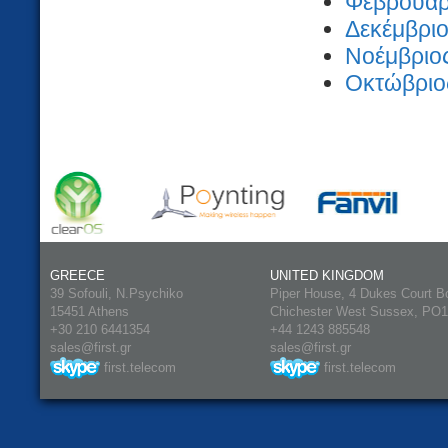
Φεβρουάρι
Δεκέμβριο
Νοέμβριος
Οκτώβριος
GREECE
UNITED KINGDOM
39 Sofouli, N.Psychiko
Piper House, 4 Dukes Court B
15451 Athens
Chichester West Sussex, PO
+30 210 6441354
+44 1243 885548
sales@first.gr
sales@first.gr
first.telecom
first.telecom