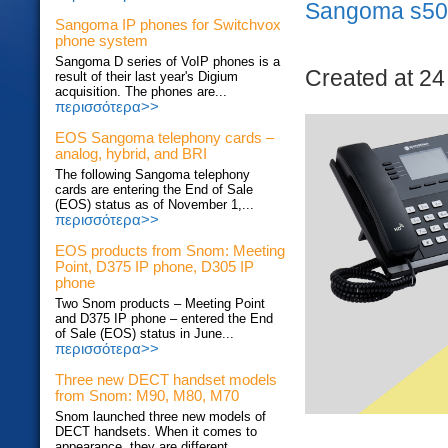
Sangoma s505
Sangoma IP phones for Switchvox
phone system
Sangoma D series of VoIP phones is a
Created at 24 
result of their last year's Digium
acquisition. The phones are...
περισσότερα>>
EOS Sangoma telephony cards –
analog, hybrid, and BRI
The following Sangoma telephony
cards are entering the End of Sale
(EOS) status as of November 1,...
περισσότερα>>
EOS products from Snom: Meeting
Point, D375 IP phone, D305 IP
phone
Two Snom products – Meeting Point
and D375 IP phone – entered the End
of Sale (EOS) status in June...
περισσότερα>>
Three new DECT handset models
from Snom: M90, M80, M70
Snom launched three new models of
DECT handsets. When it comes to
appearance, they are different...