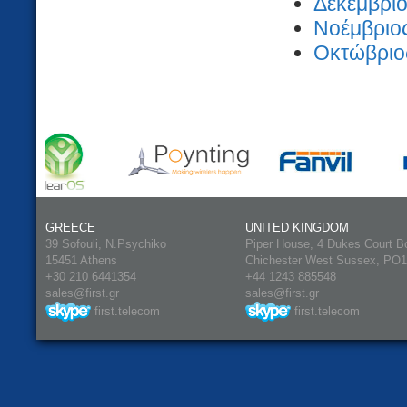
Δεκέμβριο
Νοέμβριος
Οκτώβριος
GREECE
UNITED KINGDOM
39 Sofouli, N.Psychiko
Piper House, 4 Dukes Court B
15451 Athens
Chichester West Sussex, PO
+30 210 6441354
+44 1243 885548
sales@first.gr
sales@first.gr
first.telecom
first.telecom