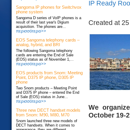
IP Ready Ro
Sangoma IP phones for Switchvox
phone system
Sangoma D series of VoIP phones is a
Created at 25
result of their last year's Digium
acquisition. The phones are...
περισσότερα>>
EOS Sangoma telephony cards –
analog, hybrid, and BRI
The following Sangoma telephony
cards are entering the End of Sale
(EOS) status as of November 1,...
περισσότερα>>
EOS products from Snom: Meeting
Point, D375 IP phone, D305 IP
phone
Two Snom products – Meeting Point
and D375 IP phone – entered the End
of Sale (EOS) status in June...
περισσότερα>>
We organiz
Three new DECT handset models
October 19-2
from Snom: M90, M80, M70
Snom launched three new models of
DECT handsets. When it comes to
appearance, they are different...