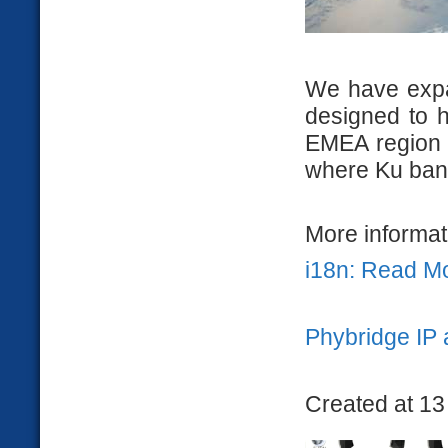
We have expan
designed to h
EMEA region t
where Ku band
More informati
i18n: Read M
Phybridge IP 
Created at 13