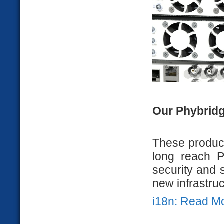
Our Phybrid
These product
long reach P
security and s
new infrastruct
i18n: Read M