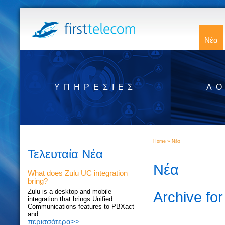
Νέα
ΥΠΗΡΕΣΊΕΣ
ΛΟ
»
Home
Νέα
Τελευταία Νέα
Νέα
What does Zulu UC integration
bring?
Zulu is a desktop and mobile
Archive fo
integration that brings Unified
Communications features to PBXact
and...
περισσότερα>>