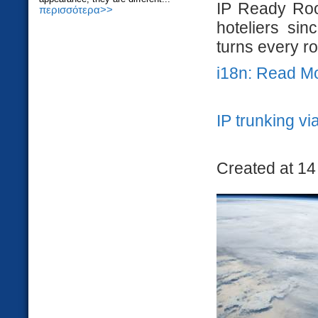
IP Ready Roo
περισσότερα>>
hoteliers sin
turns every ro
i18n: Read M
IP trunking via
Created at 14