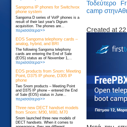
Τοδεύτερο F
Sangoma IP phones for Switchvox
camp στηνΑθ
phone system
Sangoma D series of VoIP phones is a
result of their last year's Digium
acquisition. The phones are...
Created at 22
περισσότερα>>
EOS Sangoma telephony cards –
analog, hybrid, and BRI
The following Sangoma telephony
cards are entering the End of Sale
(EOS) status as of November 1,...
περισσότερα>>
EOS products from Snom: Meeting
Point, D375 IP phone, D305 IP
phone
Two Snom products – Meeting Point
and D375 IP phone – entered the End
of Sale (EOS) status in June...
περισσότερα>>
Three new DECT handset models
from Snom: M90, M80, M70
Snom launched three new models of
DECT handsets. When it comes to
appearance, they are different...