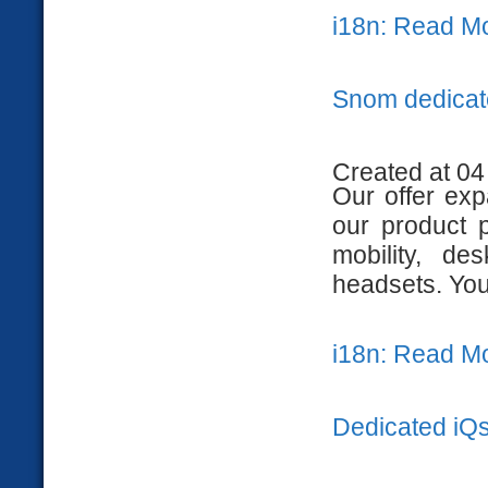
i18n: Read M
Snom dedicat
Created at 04
Our offer exp
our product p
mobility, de
headsets. Yo
i18n: Read M
Dedicated iQ