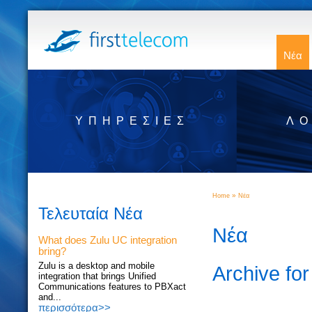
Νέα
ΥΠΗΡΕΣΊΕΣ
ΛΟ
»
Home
Νέα
Τελευταία Νέα
Νέα
What does Zulu UC integration
bring?
Zulu is a desktop and mobile
Archive fo
integration that brings Unified
Communications features to PBXact
and...
περισσότερα>>