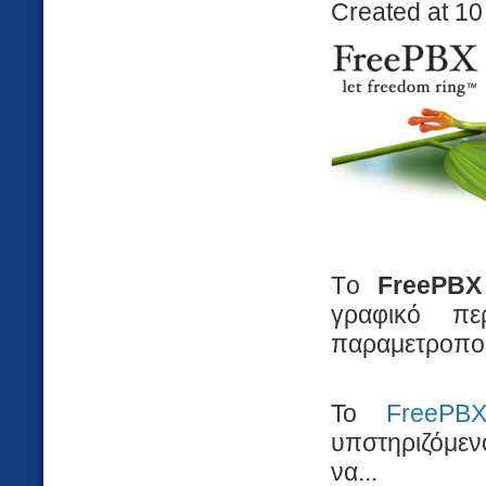
Created at 10
Tο
FreePBX
γραφικό πε
παραμετροποί
Το
FreePBX
υπστηριζόμενο
να...