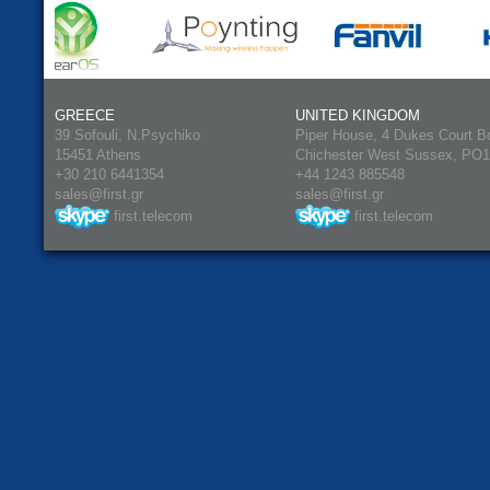
GREECE
UNITED KINGDOM
39 Sofouli, N.Psychiko
Piper House, 4 Dukes Court B
15451 Athens
Chichester West Sussex, PO
+30 210 6441354
+44 1243 885548
sales@first.gr
sales@first.gr
first.telecom
first.telecom