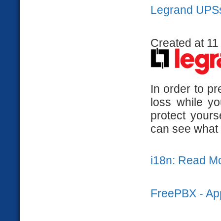
Legrand UPSs -
Created at 11
In order to p
loss while y
protect your
can see what i
i18n: Read M
FreePBX - Ap