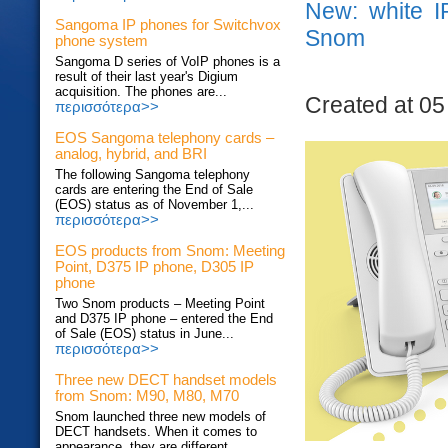
New: white I
Sangoma IP phones for Switchvox
Snom
phone system
Sangoma D series of VoIP phones is a
result of their last year's Digium
acquisition. The phones are...
Created at 05
περισσότερα>>
EOS Sangoma telephony cards –
analog, hybrid, and BRI
The following Sangoma telephony
cards are entering the End of Sale
(EOS) status as of November 1,...
περισσότερα>>
EOS products from Snom: Meeting
Point, D375 IP phone, D305 IP
phone
Two Snom products – Meeting Point
and D375 IP phone – entered the End
of Sale (EOS) status in June...
περισσότερα>>
Three new DECT handset models
from Snom: M90, M80, M70
Snom launched three new models of
DECT handsets. When it comes to
appearance, they are different...