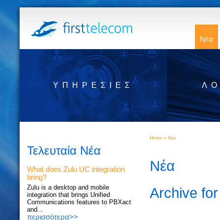
Νέα
ΥΠΗΡΕΣΊΕΣ
ΛΟ
»
Home
Νέα
Τελευταία Νέα
Νέα
What does Zulu UC integration
bring?
Zulu is a desktop and mobile
Archive for
integration that brings Unified
Communications features to PBXact
and...
περισσότερα>>