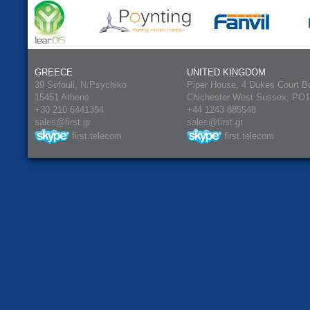
GREECE
UNITED KINGDOM
39 Sofouli, N.Psychiko
Piper House, 4 Dukes Court B
15451 Athens
Chichester West Sussex, PO
+30 210 6441354
+44 1243 885548
sales@first.gr
sales@first.gr
first.telecom
first.telecom