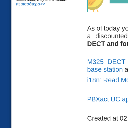
περισσότερα>>
As of today y
a discounted
DECT and fo
M325 DECT
base station
a
i18n: Read M
PBXact UC ap
Created at 02