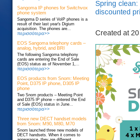
Spring clean
Sangoma IP phones for Switchvox
discounted pr
phone system
Sangoma D series of VoIP phones is a
result of their last year's Digium
acquisition. The phones are...
Created at 20
περισσότερα>>
EOS Sangoma telephony cards –
analog, hybrid, and BRI
The following Sangoma telephony
cards are entering the End of Sale
(EOS) status as of November 1,...
περισσότερα>>
EOS products from Snom: Meeting
Point, D375 IP phone, D305 IP
phone
Two Snom products – Meeting Point
and D375 IP phone – entered the End
of Sale (EOS) status in June...
περισσότερα>>
Three new DECT handset models
from Snom: M90, M80, M70
Snom launched three new models of
DECT handsets. When it comes to
appearance, they are different...