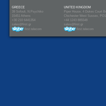
GREECE
UNITED KINGDOM
39 Sofouli, N.Psychiko
Piper House, 4 Dukes Court B
15451 Athens
Chichester West Sussex, PO
+30 210 6441354
+44 1243 885548
sales@first.gr
sales@first.gr
first.telecom
first.telecom