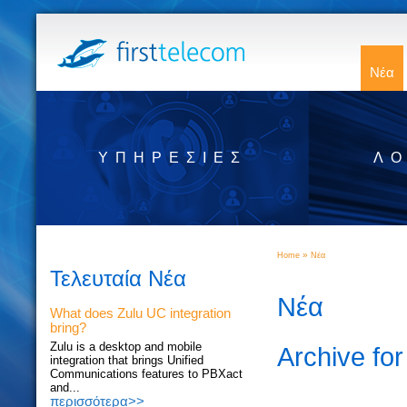
Νέα
ΥΠΗΡΕΣΊΕΣ
ΛΟ
»
Home
Νέα
Τελευταία Νέα
Νέα
What does Zulu UC integration
bring?
Zulu is a desktop and mobile
Archive fo
integration that brings Unified
Communications features to PBXact
and...
περισσότερα>>