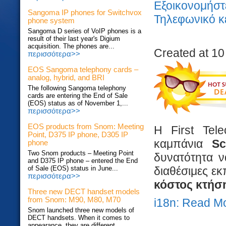
Εξοικονομήσ
Sangoma IP phones for Switchvox
Τηλεφωνικό κ
phone system
Sangoma D series of VoIP phones is a
result of their last year's Digium
acquisition. The phones are...
Created at 10
περισσότερα>>
EOS Sangoma telephony cards –
analog, hybrid, and BRI
The following Sangoma telephony
cards are entering the End of Sale
(EOS) status as of November 1,...
περισσότερα>>
EOS products from Snom: Meeting
H First Tele
Point, D375 IP phone, D305 IP
καμπάνια
Sc
phone
Two Snom products – Meeting Point
δυνατότητα ν
and D375 IP phone – entered the End
διαθέσιμες εκ
of Sale (EOS) status in June...
περισσότερα>>
κόστος κτήσης
Three new DECT handset models
from Snom: M90, M80, M70
i18n: Read M
Snom launched three new models of
DECT handsets. When it comes to
appearance, they are different...