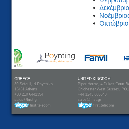
Φεβρουάρι
Δεκέμβριο
Νοέμβριος
Οκτώβριος
GREECE
UNITED KINGDOM
39 Sofouli, N.Psychiko
Piper House, 4 Dukes Court B
15451 Athens
Chichester West Sussex, PO
+30 210 6441354
+44 1243 885548
sales@first.gr
sales@first.gr
first.telecom
first.telecom