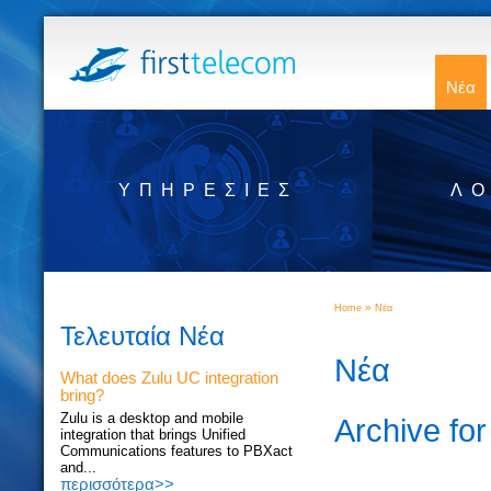
Νέα
ΥΠΗΡΕΣΊΕΣ
ΛΟ
»
Home
Νέα
Τελευταία Νέα
Νέα
What does Zulu UC integration
bring?
Zulu is a desktop and mobile
Archive for
integration that brings Unified
Communications features to PBXact
and...
περισσότερα>>