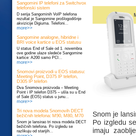
Sangomini IP telefoni za Switchvox
telefonski sistem
D serija Sangominih VoIP telefona
rezultat je Sangomine prošlogodišnje
akvizicije Digiuma. Telefoni...
more>>
Sangomine analogne, hibridne i
BRI voice kartice u EOS statusu
U status End of Sale od 1. novembra
ove godine ulaze sledeće Sangomine
kartice: A200 samo PCI...
more>>
Snomovi proizvodi u EOS statusu:
Meeting Point, D375 IP telefon,
D305 IP telefon
Dva Snomova proizvoda – Meeting
Point i IP telefon D375 – ušla su u End
of Sale (EOS) status u junu...
more>>
Tri nova modela Snomovih DECT
Snom je lansi
bežičnih telefona: M90, M80, M70
Po izgledu se 
Snom je lansirao tri nova modela DECT
bežičnih telefona. Po izgledu se
imaju zaoblj
razlikuju od starijih...
more>>