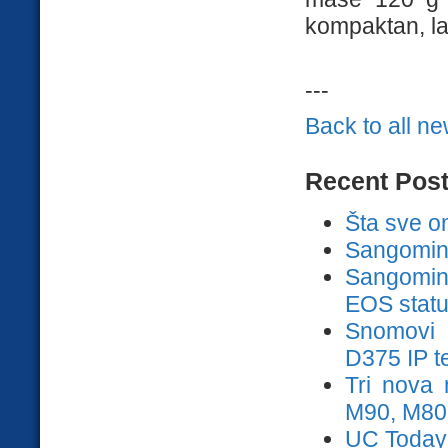
kompaktan, lag
---
Back to all n
Recent Pos
Šta sve o
Sangomini 
Sangomine
EOS stat
Snomovi 
D375 IP te
Tri nova
M90, M80
UC Today: