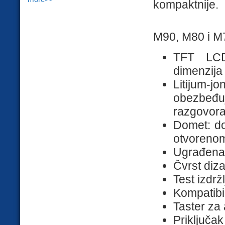
kompaktnije.
M90, M80 i M
TFT LCD
dimenzija
Litijum-
obezbeđu
razgovor
Domet: do
otvoreno
Ugrađena 
Čvrst diza
Test izdrž
Kompatibi
Taster za 
Priključa