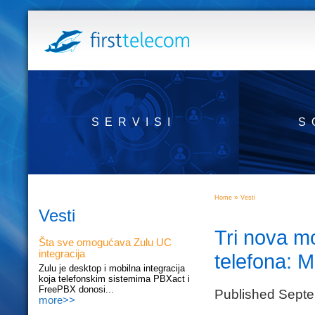
SERVISI
S
»
Home
Vesti
Vesti
Tri nova m
Šta sve omogućava Zulu UC
integracija
telefona: 
Zulu je desktop i mobilna integracija
koja telefonskim sistemima PBXact i
FreePBX donosi...
Published Septe
more>>