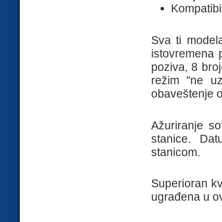
Kompatibi
Sva ti model
istovremena p
poziva, 8 broj
režim "ne uz
obaveštenje o
Ažuriranje s
stanice. Da
stanicom.
Superioran kv
ugrađena u ov