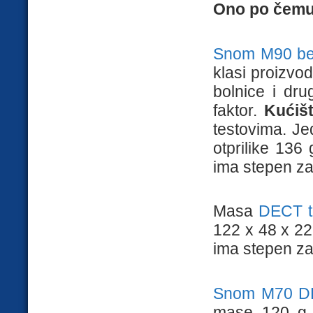
Ono po čemu s
Snom M90 bež
klasi proizvod
bolnice i dru
faktor.
Kućišt
testovima. Je
otprilike 136
ima stepen zaš
Masa
DECT t
122 x 48 x 22
ima stepen zaš
Snom M70 DE
mase 120 g 