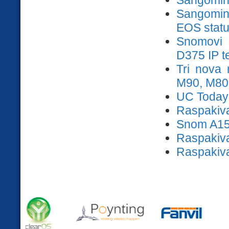
Sangomine
EOS stat
Snomovi 
D375 IP te
Tri nova
M90, M80
UC Today:
Raspakiva
Snom A150
Raspakiva
Raspakiva