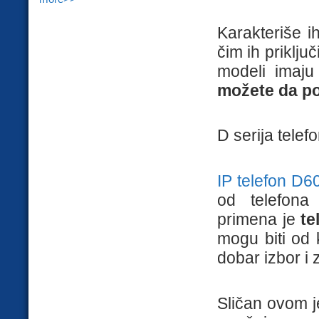
Karakteriše i
čim ih priklju
modeli imaj
možete da p
D serija tele
IP telefon D6
od telefona
primena je
te
mogu biti od k
dobar izbor i
Sličan ovom 