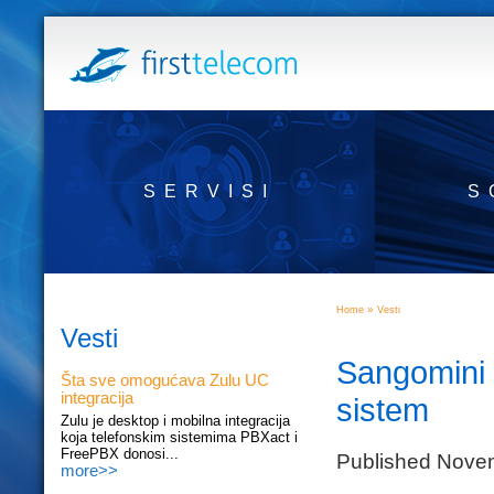
SERVISI
S
»
Home
Vesti
Vesti
Sangomini I
Šta sve omogućava Zulu UC
integracija
sistem
Zulu je desktop i mobilna integracija
koja telefonskim sistemima PBXact i
FreePBX donosi...
Published Nove
more>>