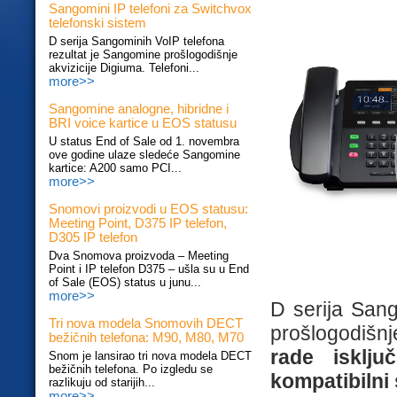
Sangomini IP telefoni za Switchvox
telefonski sistem
D serija Sangominih VoIP telefona
rezultat je Sangomine prošlogodišnje
akvizicije Digiuma. Telefoni...
more>>
Sangomine analogne, hibridne i
BRI voice kartice u EOS statusu
U status End of Sale od 1. novembra
ove godine ulaze sledeće Sangomine
kartice: A200 samo PCI...
more>>
Snomovi proizvodi u EOS statusu:
Meeting Point, D375 IP telefon,
D305 IP telefon
Dva Snomova proizvoda – Meeting
Point i IP telefon D375 – ušla su u End
of Sale (EOS) status u junu...
more>>
D serija Sang
Tri nova modela Snomovih DECT
prošlogodišnj
bežičnih telefona: M90, M80, M70
rade isklju
Snom je lansirao tri nova modela DECT
bežičnih telefona. Po izgledu se
kompatibilni
razlikuju od starijih...
more>>