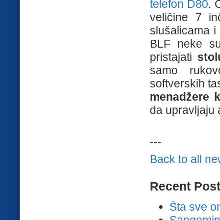
telefon D80
. 
veličine 7 i
slušalicama i
BLF neke su 
pristajati
sto
samo rukov
softverskih ta
menadžere k
da upravljaju
---
Back to all n
Recent Pos
Šta sve o
Sangomini 