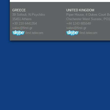
GREECE
UNITED KINGDOM
39 Sofouli, N.Psychiko
Piper House, 4 Dukes Court B
15451 Athens
Chichester West Sussex, PO
+30 210 6441354
+44 1243 885548
sales@first.gr
sales@first.gr
first.telecom
first.telecom