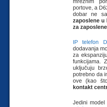
mrežnim po
portove, a D6
dobar ne sa
zaposlene u 
za zaposlene
IP telefon 
dodavanja mo
za ekspanzij
funkcijama. 
uključuju brz
potrebno da im
ove (kao š
kontakt cent
Jedini model 