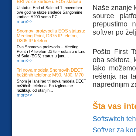
BRI voice kartice u EOS statusu
Naše znanje k
U status End of Sale od 1. novembra
ove godine ulaze sledeće Sangomine
source plat
kartice: A200 samo PCI...
more>>
prepustimo n
softver po žel
Snomovi proizvodi u EOS statusu:
Meeting Point, D375 IP telefon,
D305 IP telefon
Dva Snomova proizvoda – Meeting
Pošto First 
Point i IP telefon D375 – ušla su u End
of Sale (EOS) status u junu...
oba sektora, k
more>>
lako možemo 
Tri nova modela Snomovih DECT
rešenja na t
bežičnih telefona: M90, M80, M70
Snom je lansirao tri nova modela DECT
naprednijim za
bežičnih telefona. Po izgledu se
razlikuju od starijih...
more>>
Šta vas in
Softswitch teh
Softver za ko