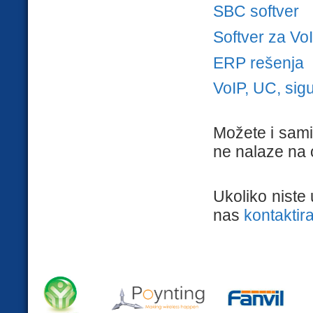
SBC softver
Softver za VoI
ERP rešenja
VoIP, UC, sig
Možete i sami 
ne nalaze na ov
Ukoliko niste 
nas
kontaktira