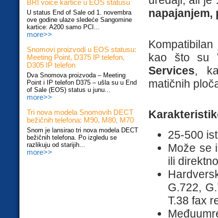
uređaji, ali je
BRI voice kartice u EOS statusu
napajanjem, 
U status End of Sale od 1. novembra
ove godine ulaze sledeće Sangomine
kartice: A200 samo PCI...
more>>
Kompatibilan 
Snomovi proizvodi u EOS statusu:
kao što su
Meeting Point, D375 IP telefon,
D305 IP telefon
Services
, k
Dva Snomova proizvoda – Meeting
matičnih ploča
Point i IP telefon D375 – ušla su u End
of Sale (EOS) status u junu...
more>>
Karakteristik
Tri nova modela Snomovih DECT
bežičnih telefona: M90, M80, M70
Snom je lansirao tri nova modela DECT
25-500 is
bežičnih telefona. Po izgledu se
razlikuju od starijih...
Može se i
more>>
ili direkt
Hardvers
G.722, G.
T.38 fax r
Međuumre