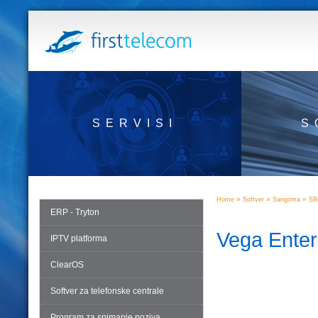
SERVISI
S
»
»
»
Home
Softver
Sangoma
SB
ERP - Tryton
Vega Enter
IPTV platforma
ClearOS
Softver za telefonske centrale
Program za snimanje poziva