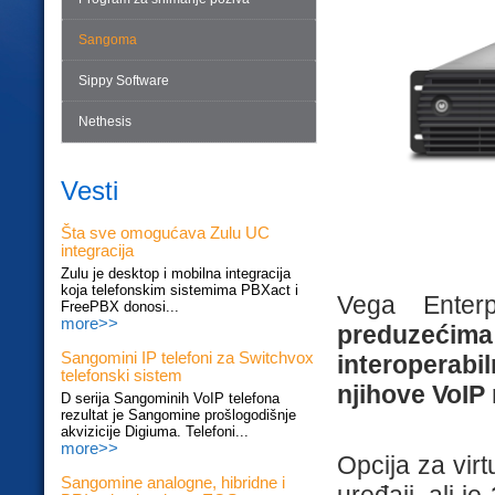
Sangoma
Sippy Software
Nethesis
Vesti
Šta sve omogućava Zulu UC
integracija
Zulu je desktop i mobilna integracija
koja telefonskim sistemima PBXact i
Vega Enter
FreePBX donosi...
more>>
preduzeć
Sangomini IP telefoni za Switchvox
interoperab
telefonski sistem
njihove VoIP 
D serija Sangominih VoIP telefona
rezultat je Sangomine prošlogodišnje
akvizicije Digiuma. Telefoni...
more>>
Opcija za vir
Sangomine analogne, hibridne i