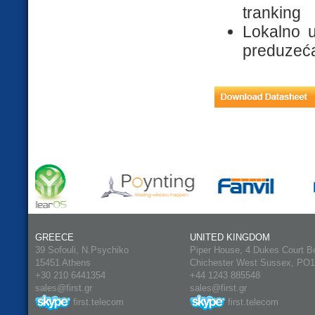
tranking
Lokalno u
preduzeć
GREECE
UNITED KINGDOM
39 Sofouli, N.Psychiko
Piper House, 4 Dukes Court B
15451 Athens
Chichester West Sussex, PO
+30 210 6441354
+44 1243 885548
sales@first.gr
sales@first.gr
first.telecom
first.telecom