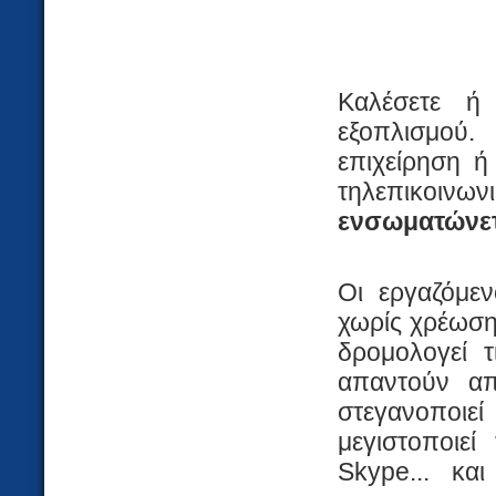
Καλέσετε ή 
εξοπλισμού
επιχείρηση ή
τηλεπικοινωνι
ενσωματώνετ
Οι εργαζόμε
χωρίς χρέωση
δρομολογεί 
απαντούν α
στεγανοποι
μεγιστοποιεί
Skype... κα