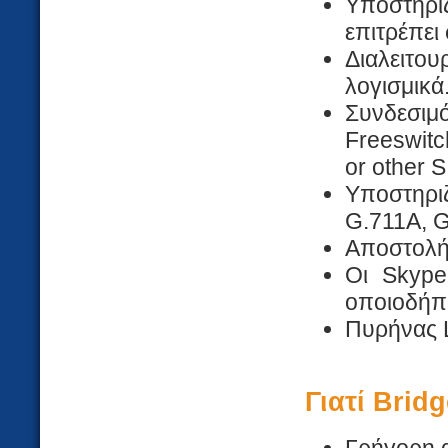
Υποστηρ
επιτρέπει
Διαλειτο
λογισμικά
Συνδεσιμ
Freeswitc
or other 
Υποστηρι
G.711A, 
Αποστολή
Οι Skype
οποιοδήπ
Πυρήνας L
Γιατί Brid
Γρήγορη α