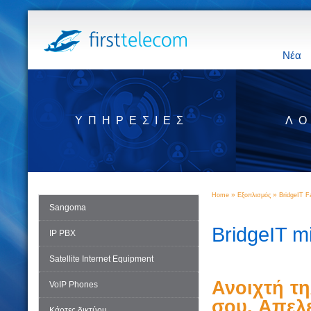
Νέα
ΥΠΗΡΕΣΊΕΣ
ΛΟ
»
»
Home
Εξοπλισμός
BridgeIT F
Sangoma
BridgeIT mi
IP PBX
Satellite Internet Equipment
Ανοιχτή τη
VoIP Phones
σου. Απελ
Κάρτες δικτύου