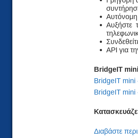
συντήρηση
Αυτόνομη 
Αυξήστε 
τηλεφωνικ
Συνδεθείτ
API για τ
BridgeIT min
BridgeIT mini
BridgeIT mini
Κατασκευάζε
Διαβάστε περ