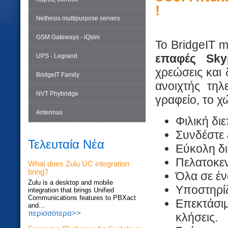
!
Nethesis multipurpose servers
GSM Gateways - iQsim
Το BridgeIT m
επαφές Sky
UPS - Legrand
χρεώσεις και
BridgeIT Family
ανοιχτής τη
NVT Phybridge
γραφείο, το χ
Antennas
Φιλική δι
Συνδέστε 
Τελευταία Νέα
Εύκολη δ
Πελατοκεν
What does Zulu UC integration
bring?
Όλα σε έν
Zulu is a desktop and mobile
Υποστηρίζ
integration that brings Unified
Communications features to PBXact
Επεκτάσι
and...
περισσότερα>>
κλήσεις.