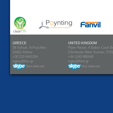
GREECE
UNITED KINGDOM
39 Sofouli, N.Psychiko
Piper House, 4 Dukes Court B
15451 Athens
Chichester West Sussex, PO
+30 210 6441354
+44 1243 885548
sales@first.gr
sales@first.gr
first.telecom
first.telecom