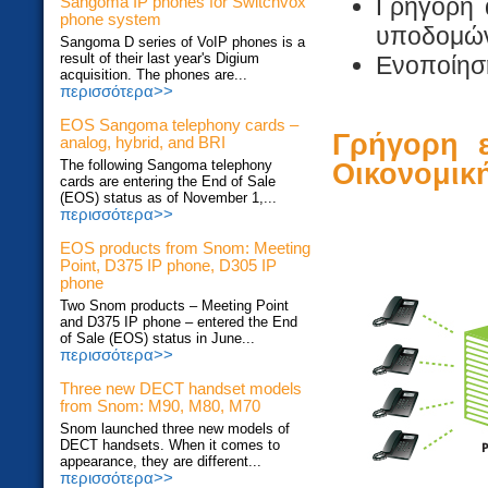
Γρήγορη 
Sangoma IP phones for Switchvox
phone system
υποδομών
Sangoma D series of VoIP phones is a
result of their last year's Digium
Ενοποίηση
acquisition. The phones are...
περισσότερα>>
EOS Sangoma telephony cards –
Γρήγορη ε
analog, hybrid, and BRI
The following Sangoma telephony
Οικονομική
cards are entering the End of Sale
(EOS) status as of November 1,...
περισσότερα>>
EOS products from Snom: Meeting
Point, D375 IP phone, D305 IP
phone
Two Snom products – Meeting Point
and D375 IP phone – entered the End
of Sale (EOS) status in June...
περισσότερα>>
Three new DECT handset models
from Snom: M90, M80, M70
Snom launched three new models of
DECT handsets. When it comes to
appearance, they are different...
περισσότερα>>