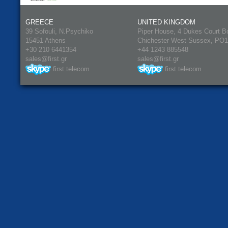
GREECE
UNITED KINGDOM
39 Sofouli, N.Psychiko
Piper House, 4 Dukes Court B
15451 Athens
Chichester West Sussex, PO
+30 210 6441354
+44 1243 885548
sales@first.gr
sales@first.gr
first.telecom
first.telecom