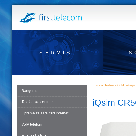
SERVISI
S
»
»
Home
Hardver
GSM gejtveji -
Sangoma
iQsim CR50
Telefonske centrale
Oprema za satelitski Internet
VoIP telefoni
Mrežne kartice