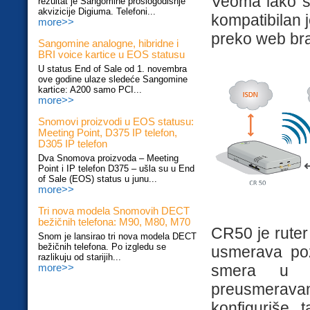
Veoma lako se
rezultat je Sangomine prošlogodišnje
akvizicije Digiuma. Telefoni...
kompatibilan j
more>>
preko web br
Sangomine analogne, hibridne i
BRI voice kartice u EOS statusu
U status End of Sale od 1. novembra
ove godine ulaze sledeće Sangomine
kartice: A200 samo PCI...
more>>
Snomovi proizvodi u EOS statusu:
Meeting Point, D375 IP telefon,
D305 IP telefon
Dva Snomova proizvoda – Meeting
Point i IP telefon D375 – ušla su u End
of Sale (EOS) status u junu...
more>>
Tri nova modela Snomovih DECT
bežičnih telefona: M90, M80, M70
CR50 je rute
Snom je lansirao tri nova modela DECT
bežičnih telefona. Po izgledu se
usmerava po
razlikuju od starijih...
smera u s
more>>
preusmerav
konfiguriše 