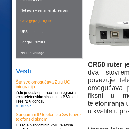
Nethesis višenamenski serveri
GSM gejtveji - iQsim
UPS - Legrand
BridgeIT familija
NVT Phybridge
CR50 ruter
je
Vesti
dva istovre
povezuje te
Šta sve omogućava Zulu UC
omogućava pr
integracija
Zulu je desktop i mobilna integracija
fiksni u mo
koja telefonskim sistemima PBXact i
FreePBX donosi...
telefoniranja
more>>
u kvalitetu po
Sangomini IP telefoni za Switchvox
telefonski sistem
D serija Sangominih VoIP telefona