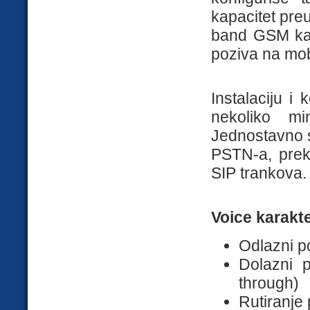
kapacitet pr
band GSM ka
poziva na mob
Instalaciju i
nekoliko mi
Jednostavno s
PSTN-a, prek
SIP trankova.
Voice karakte
Odlazni po
Dolazni p
through)
Rutiranje 