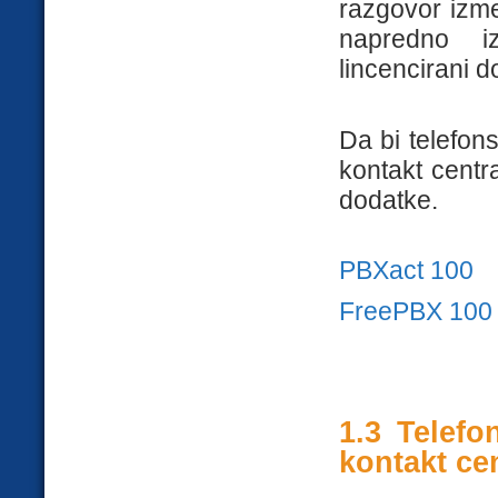
razgovor izme
napredno i
lincencirani 
Da bi telefon
kontakt centr
dodatke.
PBXact 100
FreePBX 100
1.3 Telefo
kontakt ce