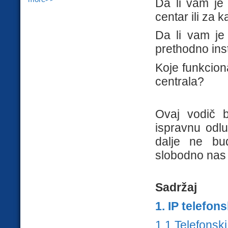
Da li vam je 
centar ili za k
Da li vam je 
prethodno ins
Koje funkcion
centrala?
Ovaj vodič 
ispravnu odlu
dalje ne bu
slobodno nas
Sadržaj
1. IP telefon
1.1 Telefonsk