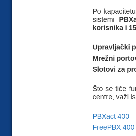
Po kapacitetu
sistemi
PBXa
korisnika i 1
Upravljački p
Mrežni portov
Slotovi za pr
Što se tiče f
centre, važi 
PBXact 400
FreePBX 400