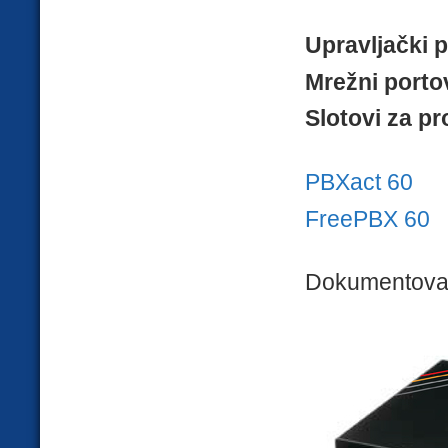
Upravljački p
Mrežni portov
Slotovi za pr
PBXact 60
FreePBX 60
Dokumentova