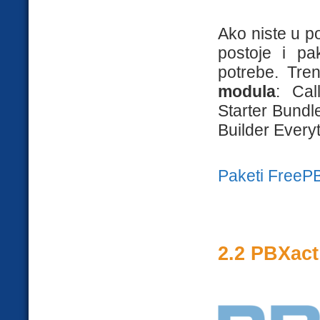
Ako niste u po
postoje i pa
potrebe. Tren
modula
: Cal
Starter Bundl
Builder Every
Paketi FreeP
2.2 PBXact