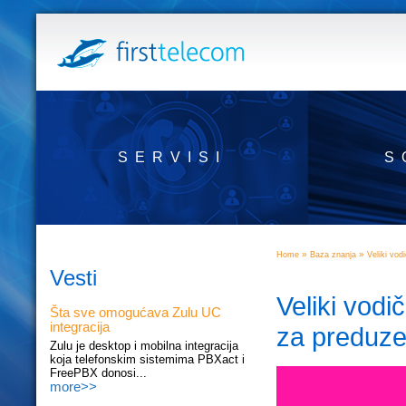
SERVISI
S
»
»
Home
Baza znanja
Veliki vod
Vesti
Veliki vodi
Šta sve omogućava Zulu UC
integracija
za preduz
Zulu je desktop i mobilna integracija
koja telefonskim sistemima PBXact i
FreePBX donosi...
more>>