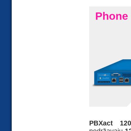
PBXact 12
podržavaju
1