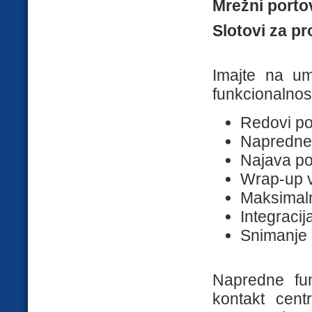
Mrežni portov
Slotovi za pr
Imajte na u
funkcionalnost
Redovi po
Napredne 
Najava p
Wrap-up 
Maksimaln
Integraci
Snimanje 
Napredne fun
kontakt cent