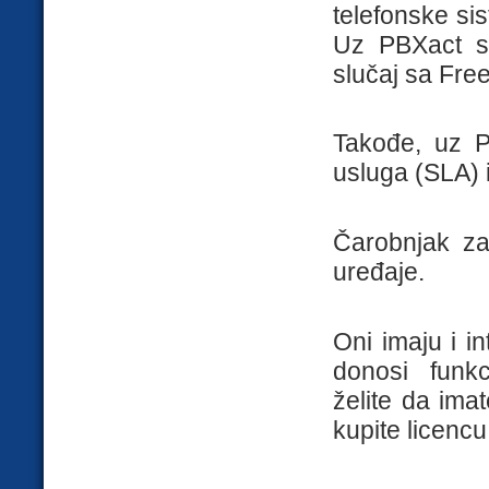
telefonske si
Uz PBXact si
slučaj sa Fre
Takođe, uz P
usluga (SLA) 
Čarobnjak za
uređaje.
Oni imaju i i
donosi funkc
želite da im
kupite licencu