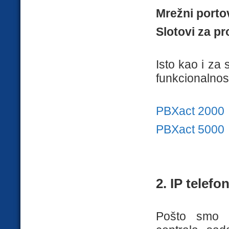
Mrežni portov
Slotovi za pr
Isto kao i za
funkcionalnost
PBXact 2000
PBXact 5000
2. IP telefo
Pošto smo p