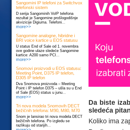
Sangomini IP telefoni za Switchvox
telefonski sistem
D serija Sangominih VoIP telefona
rezultat je Sangomine prošlogodišnje
akvizicije Digiuma. Telefoni...
more>>
Sangomine analogne, hibridne i
BRI voice kartice u EOS statusu
U status End of Sale od 1. novembra
ove godine ulaze sledeće Sangomine
kartice: A200 samo PCI...
more>>
Snomovi proizvodi u EOS statusu:
Meeting Point, D375 IP telefon,
D305 IP telefon
Dva Snomova proizvoda – Meeting
Point i IP telefon D375 – ušla su u End
of Sale (EOS) status u junu...
more>>
Da biste iza
Tri nova modela Snomovih DECT
sledeća pitan
bežičnih telefona: M90, M80, M70
Snom je lansirao tri nova modela DECT
Koliko ima z
bežičnih telefona. Po izgledu se
razlikuju od starijih...
more>>