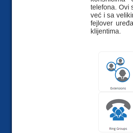
telefona. Ovi 
već i sa velik
fejlover uređa
klijentima.