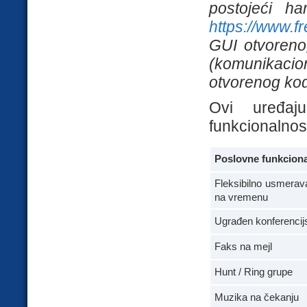
postojeći ha
https://www.f
GUI otvorenog
(komunikaci
otvorenog ko
Ovi uređaj
funkcionalnos
Poslovne funkciona
Fleksibilno usmera
na vremenu
Ugrađen konferencij
Faks na mejl
Hunt / Ring grupe
Muzika na čekanju