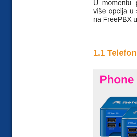
U momentu pi
više opcija u
na FreePBX u
1.1 Telefo