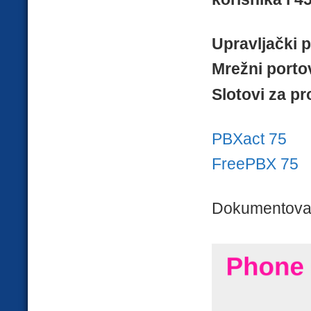
Upravljački p
Mrežni portov
Slotovi za pr
PBXact 75
FreePBX 75
Dokumentova