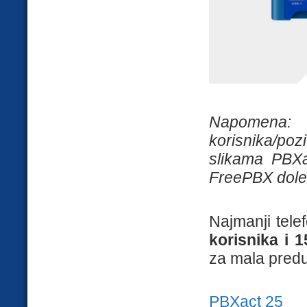
Napomena: T
korisnika/pozi
slikama PBXac
FreePBX dole 
Najmanji tele
korisnika i 
za mala pred
PBXact 25