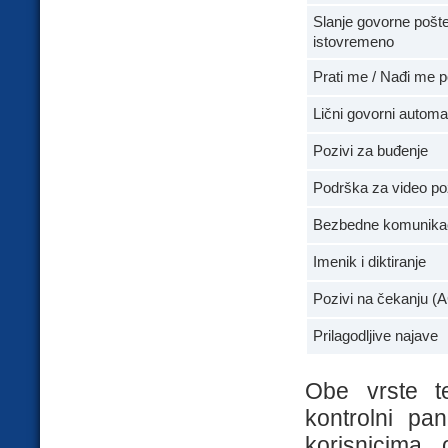
Slanje govorne pošt
istovremeno
Prati me / Nađi me p
Lični govorni automa
Pozivi za buđenje
Podrška za video poz
Bezbedne komunika
Imenik i diktiranje
Pozivi na čekanju (
Prilagodljive najave
Obe vrste t
kontrolni pan
korisnicima