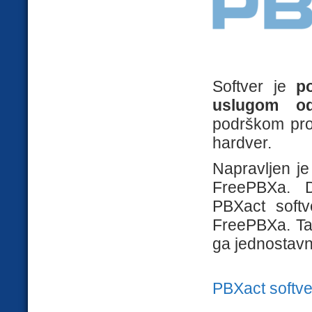
Softver je
p
uslugom od
podrškom proi
hardver.
Napravljen je 
FreePBXa. 
PBXact softv
FreePBXa. Ta
ga jednostavn
PBXact softve