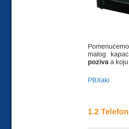
Pomenućem
malog kapac
poziva
a koju 
PBXaki
1.2 Telefo