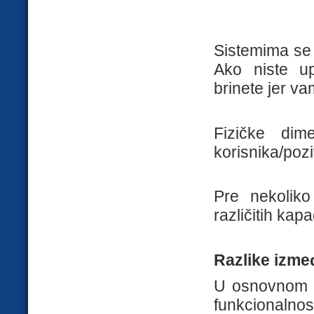
Sistemima se
Ako niste u
brinete jer va
Fizičke dime
korisnika/pozi
Pre nekolik
različitih kap
Razlike izme
U osnovnom p
funkcionaln