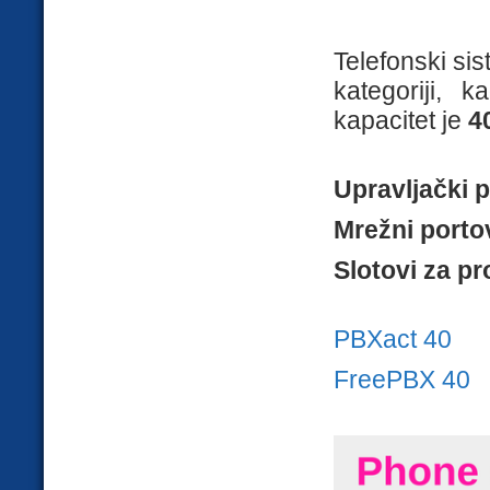
Telefonski si
kategoriji, 
kapacitet je
4
Upravljački p
Mrežni portov
Slotovi za pr
PBXact 40
FreePBX 40