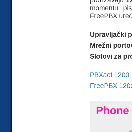
momentu pisa
FreePBX uređa
Upravljački p
Mrežni portov
Slotovi za pr
PBXact 1200
FreePBX 120