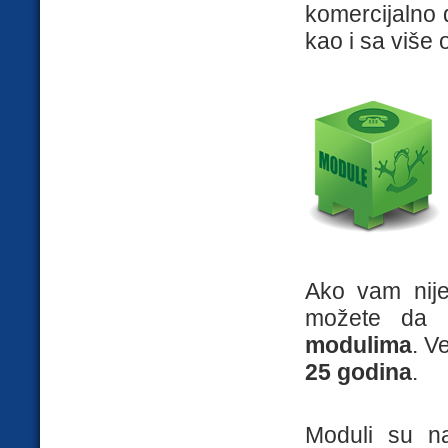
komercijalno 
kao i sa više 
Ako vam nije
možete da 
modulima
. V
25 godina
.
Moduli su na