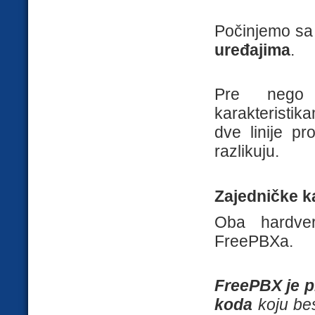
Počinjemo sa
uređajima
.
Pre nego 
karakteristi
dve linije p
razlikuju.
Zajedničke k
Oba hardve
FreePBXa.
FreePBX je p
koda
koju bes