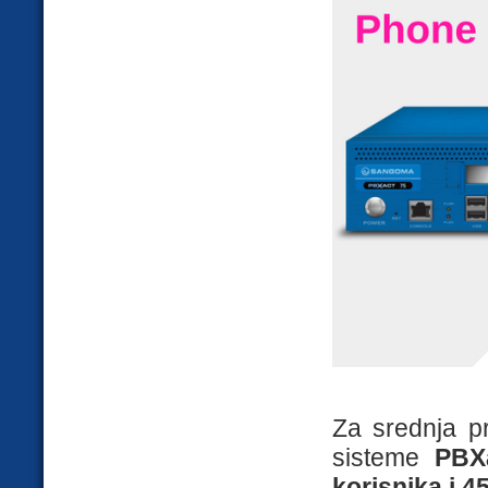
Za srednja pr
sisteme
PBX
korisnika i 4