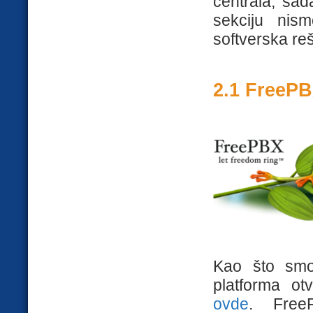
centrala, sa
sekciju nism
softverska reš
2.1 FreePB
Kao što smo
platforma o
ovde
. Free