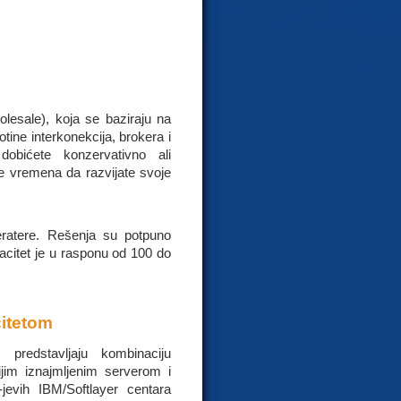
lesale), koja se baziraju na
tine interkonekcija, brokera i
dobićete konzervativno ali
še vremena da razvijate svoje
eratere. Rešenja su potpuno
acitet je u rasponu od 100 do
itetom
m
predstavljaju kombinaciju
jim iznajmljenim serverom i
evih IBM/Softlayer centara