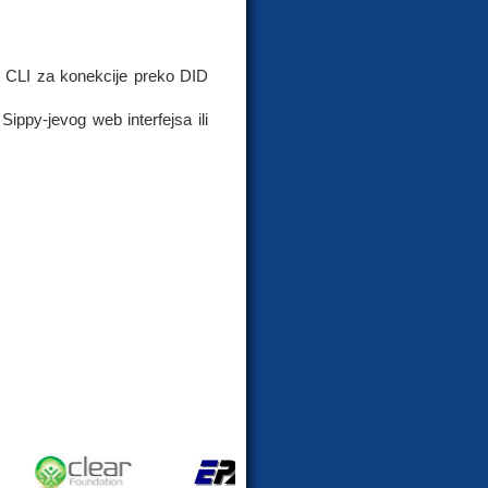
ni CLI za konekcije preko DID
ippy-jevog web interfejsa ili