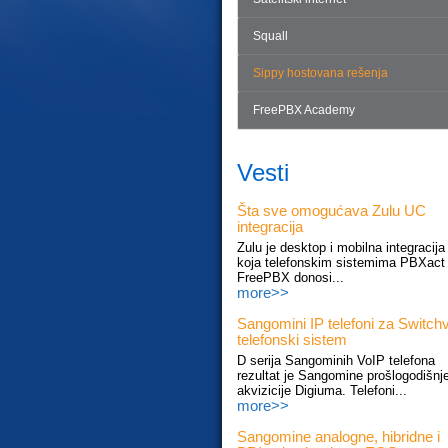
Squall
Sippy hostovana rešenja
FreePBX Academy
Vesti
Šta sve omogućava Zulu UC
integracija
Zulu je desktop i mobilna integracija
koja telefonskim sistemima PBXact 
FreePBX donosi...
more>>
Sangomini IP telefoni za Switch
telefonski sistem
D serija Sangominih VoIP telefona
rezultat je Sangomine prošlogodišnj
akvizicije Digiuma. Telefoni...
more>>
Sangomine analogne, hibridne i