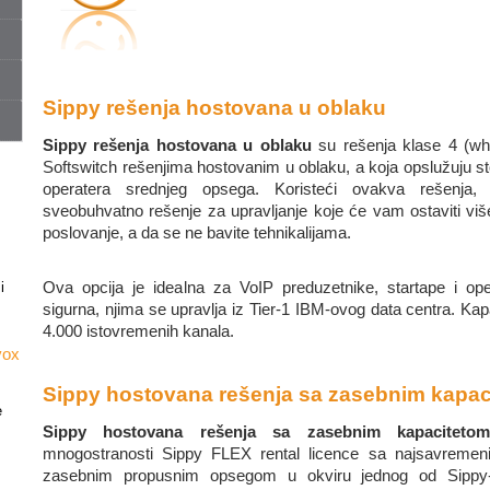
Sippy rešenja hostovana u oblaku
Sippy rešenja hostovana u oblaku
su rešenja klase 4 (who
Softswitch rešenjima hostovanim u oblaku, a koja opslužuju sto
operatera srednjeg opsega. Koristeći ovakva rešenja, 
sveobuhvatno rešenje za upravljanje koje će vam ostaviti vi
poslovanje, a da se ne bavite tehnikalijama.
Ova opcija je idealna za VoIP preduzetnike, startape i op
i
sigurna, njima se upravlja iz Tier-1 IBM-ovog data centra. Kap
4.000 istovremenih kanala.
vox
Sippy hostovana rešenja sa zasebnim kapac
e
Sippy hostovana rešenja sa zasebnim kapaciteto
mnogostranosti Sippy FLEX rental licence sa najsavremeni
zasebnim propusnim opsegom u okviru jednog od Sippy-j