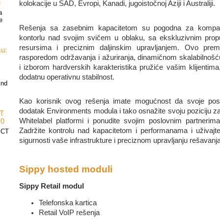
u
kolokacije u SAD, Evropi, Kanadi, jugoistočnoj Aziji i Australiji.
a
e
Rešenja sa zasebnim kapacitetom su pogodna za kompani
kontorlu nad svojim svičem u oblaku, sa ekskluzivnim pr
resursima i preciznim daljinskim upravljanjem. Ovo prem
u:
rasporedom održavanja i ažuriranja, dinamičnom skalabilno
i izborom hardverskih karakteristika pružiće vašim klijentima,
dodatnu operativnu stabilnost.
End
Kao korisnik ovog rešenja imate mogućnost da svoje posl
dodatak Environments modula i tako osnažite svoju poziciju z
CT
Whitelabel platformi i ponudite svojim poslovnim partnerima
70
Zadržite kontrolu nad kapacitetom i performanama i uživaj
ECT
sigurnosti vaše infrastrukture i preciznom upravljanju rešavan
Sippy hosted moduli
Sippy Retail modul
Telefonska kartica
Retail VoIP rešenja