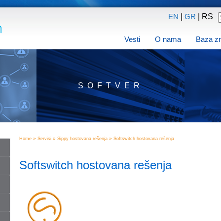
|
| RS
EN
GR
Vesti
O nama
Baza z
SOFTVER
»
»
»
Home
Servisi
Sippy hostovana rešenja
Softswitch hostovana rešenja
Softswitch hostovana rešenja