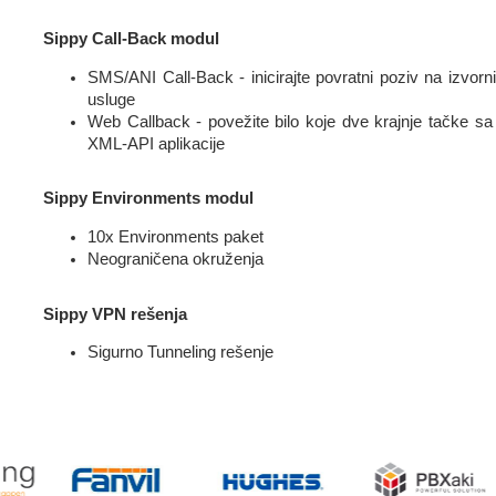
Sippy Call-Back modul
SMS/ANI Call-Back - inicirajte povratni poziv na izvor
usluge
Web Callback - povežite bilo koje dve krajnje tačke sa S
XML-API aplikacije
Sippy Environments modul
10x Environments paket
Neograničena okruženja
Sippy VPN rešenja
Sigurno Tunneling rešenje