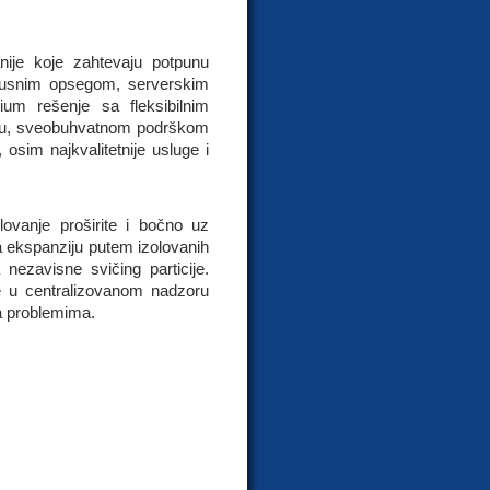
je koje zahtevaju potpunu
opusnim opsegom, serverskim
ium rešenje sa fleksibilnim
šću, sveobuhvatnom podrškom
 osim najkvalitetnije usluge i
ovanje proširite i bočno uz
a ekspanziju putem izolovanih
 nezavisne svičing particije.
te u centralizovanom nadzoru
ja problemima.