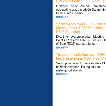
BRI voice kartice u EOS status
U status End of Sale od 1. novembr
ove godine ulaze sledeće Sangomin
kartice: A200 samo PCI...
more>>
Snomovi proizvodi u EOS status
Meeting Point, D375 IP telefon,
D305 IP telefon
Dva Snomova proizvoda – Meeting
Point i IP telefon D375 – ušla su u 
of Sale (EOS) status u junu...
more>>
Tri nova modela Snomovih DE
bežičnih telefona: M90, M80, M
Snom je lansirao tri nova modela D
bežičnih telefona. Po izgledu se
razlikuju od starijih...
more>>