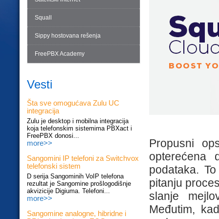
Squall
Sippy hostovana rešenja
FreePBX Academy
Vesti
Šta sve omogućava Zulu UC
integracija
Zulu je desktop i mobilna integracija
koja telefonskim sistemima PBXact i
FreePBX donosi...
Propusni op
more>>
opterećena 
Sangomini IP telefoni za Switchvox
telefonski sistem
podataka. To 
D serija Sangominih VoIP telefona
pitanju proces
rezultat je Sangomine prošlogodišnje
akvizicije Digiuma. Telefoni...
slanje mejlo
more>>
Međutim, kad
Sangomine analogne, hibridne i