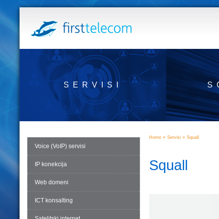
SERVISI
S
»
»
Home
Servisi
Squall
Voice (VoIP) servisi
Squall
IP konekcija
Web domeni
ICT konsalting
Satelitski internet