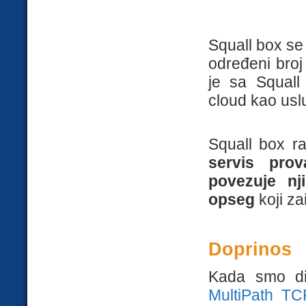
Squall box se
određeni broj
je sa Squall
cloud kao uslu
Squall box r
servis prov
povezuje nj
opseg
koji za
Doprinos
Kada smo diza
MultiPath TC