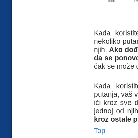
Kada koristi
nekoliko putan
njih.
Ako dođe
da se ponovo
čak se može d
Kada korist
putanja, vaš v
ići kroz sve 
jednoj od nji
kroz ostale p
Top