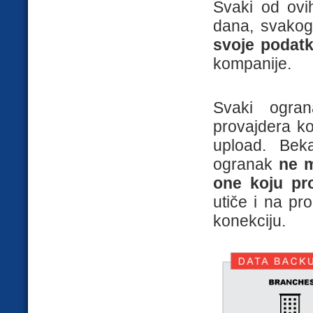
Svaki od ov
dana, svakog 
svoje podat
kompanije.
Svaki ogran
provajdera ko
upload. Bek
ogranak
ne 
one koju pr
utiče i na pro
konekciju.