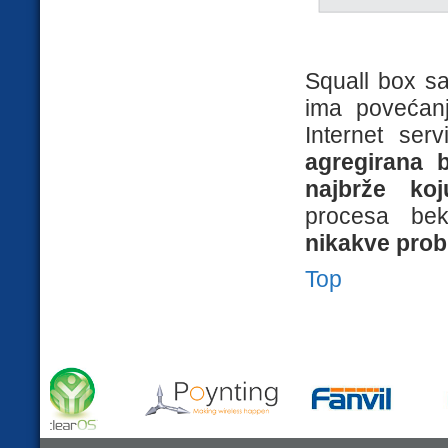
Squall box sa
ima povećanj
Internet serv
agregirana 
najbrže koj
procesa be
nikakve prob
Top