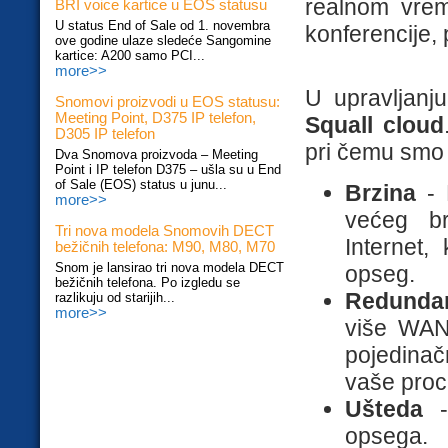
realnom vreme
BRI voice kartice u EOS statusu
U status End of Sale od 1. novembra
konferencije, 
ove godine ulaze sledeće Sangomine
kartice: A200 samo PCI...
more>>
U upravljanj
Snomovi proizvodi u EOS statusu:
Meeting Point, D375 IP telefon,
Squall cloud
D305 IP telefon
pri čemu smo t
Dva Snomova proizvoda – Meeting
Point i IP telefon D375 – ušla su u End
of Sale (EOS) status u junu...
Brzina
- 
more>>
većeg br
Tri nova modela Snomovih DECT
Internet,
bežičnih telefona: M90, M80, M70
Snom je lansirao tri nova modela DECT
opseg.
bežičnih telefona. Po izgledu se
Redundan
razlikuju od starijih...
more>>
više WAN-
pojedinač
vaše proc
Ušteda
-
opsega.