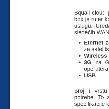
Squall cloud 
box je ruter k
uslugu. Uređa
sledećih WAN 
Eternet
za
za satelits
Wireless
3G
za GP
operatera
USB
Broj i vrst
potrebe. To 
specifikacije 