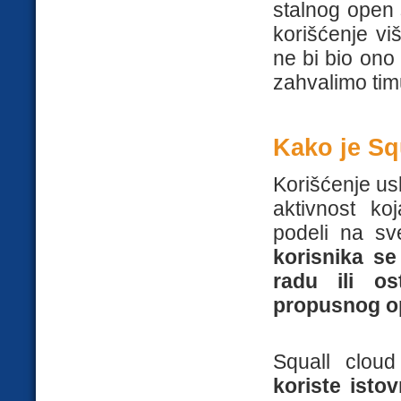
stalnog open
korišćenje vi
ne bi bio ono 
zahvalimo timu
Kako je Sq
Korišćenje us
aktivnost ko
podeli na sv
korisnika se
radu ili os
propusnog op
Squall clo
koriste isto