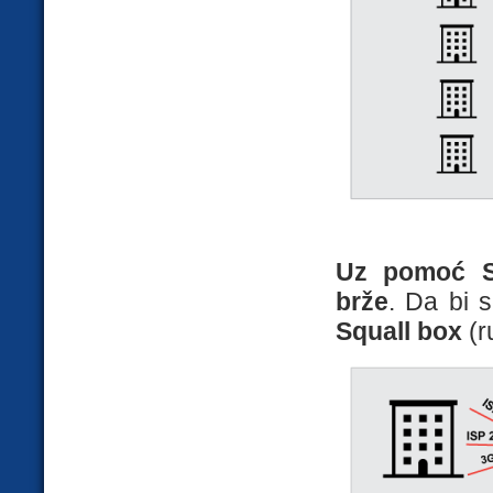
Uz pomoć Sq
brže
. Da bi 
Squall box
(r