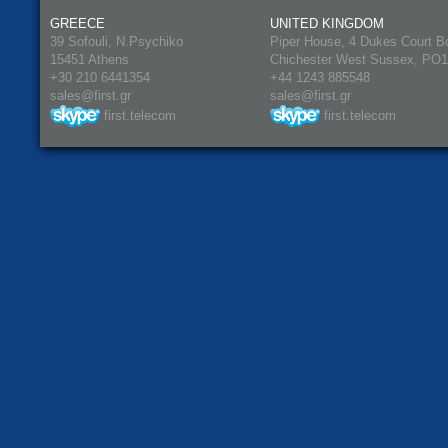
GREECE
UNITED KINGDOM
39 Sofouli, N.Psychiko
Piper House, 4 Dukes Court B
15451 Athens
Chichester West Sussex, PO
+30 210 6441354
+44 1243 885548
sales@first.gr
sales@first.gr
first.telecom
first.telecom