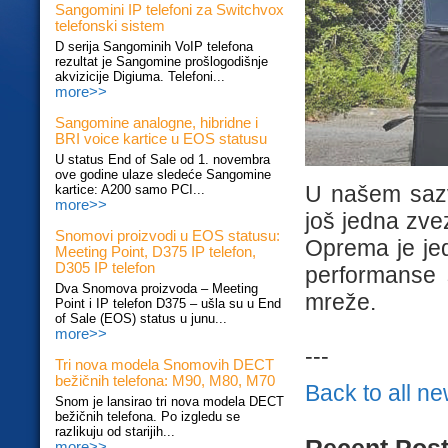
Sangomini IP telefoni za Switchvox
telefonski sistem
D serija Sangominih VoIP telefona
rezultat je Sangomine prošlogodišnje
akvizicije Digiuma. Telefoni...
more>>
Sangomine analogne, hibridne i
BRI voice kartice u EOS statusu
U status End of Sale od 1. novembra
ove godine ulaze sledeće Sangomine
U našem sazv
kartice: A200 samo PCI...
more>>
još jedna zve
Snomovi proizvodi u EOS statusu:
Oprema je jed
Meeting Point, D375 IP telefon,
D305 IP telefon
performanse 
Dva Snomova proizvoda – Meeting
mreže.
Point i IP telefon D375 – ušla su u End
of Sale (EOS) status u junu...
more>>
---
Tri nova modela Snomovih DECT
bežičnih telefona: M90, M80, M70
Back to all n
Snom je lansirao tri nova modela DECT
bežičnih telefona. Po izgledu se
razlikuju od starijih...
Recent Pos
more>>