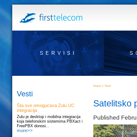
SERVISI
S
»
Home
Vesti
Vesti
Satelitsko 
Šta sve omogućava Zulu UC
integracija
Published Febru
Zulu je desktop i mobilna integracija
koja telefonskim sistemima PBXact i
FreePBX donosi...
more>>