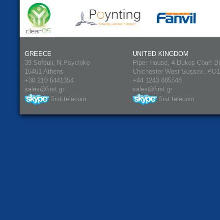
GREECE
UNITED KINGDOM
39 Sofouli, N.Psychiko
Piper House, 4 Dukes Court B
15451 Athens
Chichester West Sussex, PO
+30 210 6441354
+44 1243 885548
sales@first.gr
sales@first.gr
first.telecom
first.telecom