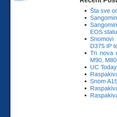
Šta sve o
Sangomini 
Sangomine
EOS stat
Snomovi 
D375 IP te
Tri nova
M90, M80
UC Today:
Raspakiva
Snom A150
Raspakiva
Raspakiva