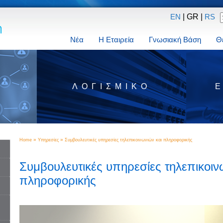
| GR |
EN
RS
Νέα
Η Εταιρεία
Γνωσιακή Βάση
Θ
Σ
ΛΟΓΙΣΜΙΚΌ
»
»
Home
Υπηρεσίες
Συμβουλευτικές υπηρεσίες τηλεπικοινωνιών και πληροφορικής
Συμβουλευτικές υπηρεσίες τηλεπικοιν
πληροφορικής