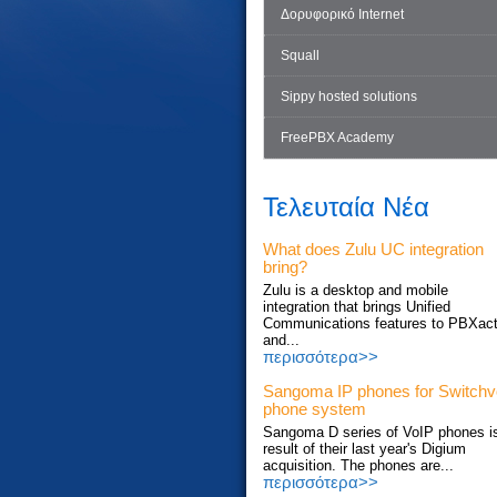
Δορυφορικό Internet
Squall
Sippy hosted solutions
FreePBX Academy
Τελευταία Νέα
What does Zulu UC integration
bring?
Zulu is a desktop and mobile
integration that brings Unified
Communications features to PBXac
and...
περισσότερα>>
Sangoma IP phones for Switch
phone system
Sangoma D series of VoIP phones i
result of their last year's Digium
acquisition. The phones are...
περισσότερα>>