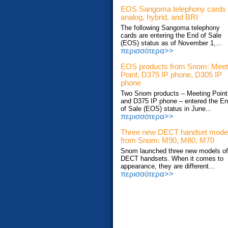
EOS Sangoma telephony cards
analog, hybrid, and BRI
The following Sangoma telephony
cards are entering the End of Sale
(EOS) status as of November 1,...
περισσότερα>>
EOS products from Snom: Meet
Point, D375 IP phone, D305 IP
phone
Two Snom products – Meeting Point
and D375 IP phone – entered the E
of Sale (EOS) status in June...
περισσότερα>>
Three new DECT handset mode
from Snom: M90, M80, M70
Snom launched three new models of
DECT handsets. When it comes to
appearance, they are different...
περισσότερα>>