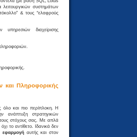
μοντέλα (με βάση SQL, Lotus
ία λειτουργικών συστημάτων
ωτόκολλο” & τους “ελαφρούς
 υπηρεσιών διαχείρισης
 πληροφοριών.
ηροφορικής.
ών και Πληροφορικής
ς όλο και πιο περίπλοκη. Η
ν ανάπτυξη στρατηγικών
 τους στόχους σας. Με απλά
 όχι το αντίθετο. Ιδανικά δεν
ην
εφαρμογή
αυτής και στον