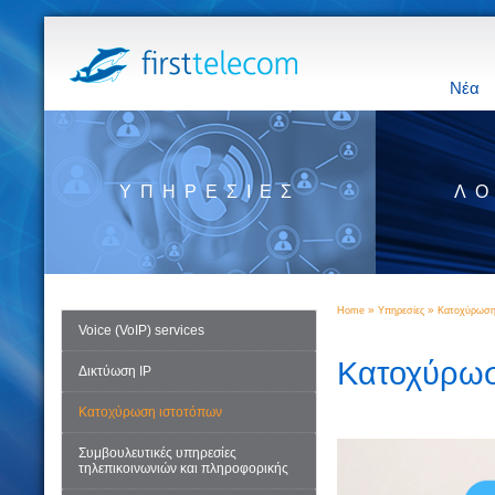
Νέα
ΥΠΗΡΕΣΊΕΣ
ΛΟ
»
»
Home
Υπηρεσίες
Κατοχύρωση
Voice (VoIP) services
Κατοχύρωσ
Δικτύωση IP
Κατοχύρωση ιστοτόπων
Συμβουλευτικές υπηρεσίες
τηλεπικοινωνιών και πληροφορικής