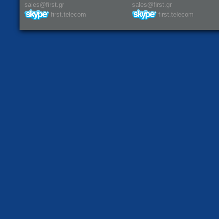
sales@first.gr
sales@first.gr
first.telecom
first.telecom