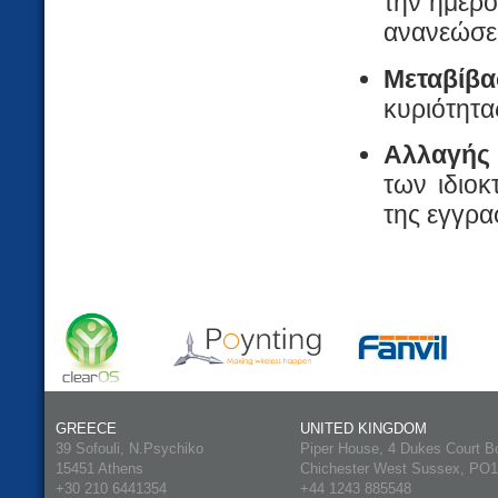
την ημερο
ανανεώσει
Μεταβίβ
κυριότητα
Αλλαγής
των ιδιοκ
της εγγραφ
GREECE
UNITED KINGDOM
39 Sofouli, N.Psychiko
Piper House, 4 Dukes Court B
15451 Athens
Chichester West Sussex, PO
+30 210 6441354
+44 1243 885548